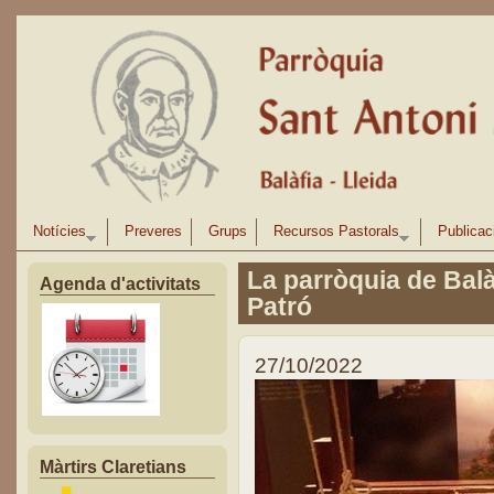
Vés al contingut
Notícies
Preveres
Grups
Recursos Pastorals
Publicac
La parròquia de Balàf
Agenda d'activitats
Patró
27/10/2022
Màrtirs Claretians