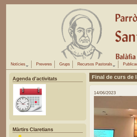
Vés al contingut
Notícies
Preveres
Grups
Recursos Pastorals
Publica
Final de curs de 
Agenda d'activitats
14/06/2023
Màrtirs Claretians