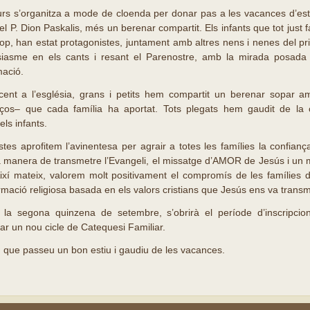
curs s’organitza a mode de cloenda per donar pas a les vacances d’est
pel P. Dion Paskalis, més un berenar compartit. Els infants que tot just 
 cop, han estat protagonistes, juntament amb altres nens i nenes del p
siasme en els cants i resant el Parenostre, amb la mirada posada 
mació.
cent a l’església, grans i petits hem compartit un berenar sopar a
lços– que cada família ha aportat. Tots plegats hem gaudit de la c
els infants.
stes aprofitem l’avinentesa per agrair a totes les famílies la confian
ra manera de transmetre l’Evangeli, el missatge d’AMOR de Jesús i un 
xí mateix, valorem molt positivament el compromís de les famílies de
 formació religiosa basada en els valors cristians que Jesús ens va trans
t la segona quinzena de setembre, s’obrirà el període d’inscripcio
ar un nou cicle de Catequesi Familiar.
itgem que passeu un bon estiu i gaudiu de les vacances
es