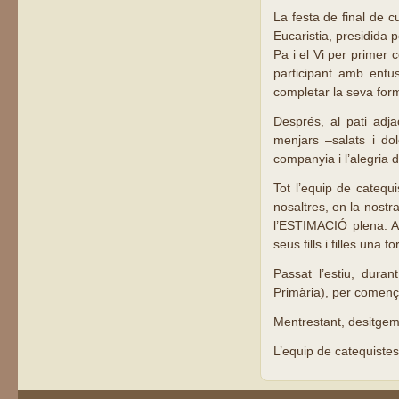
La festa de final de 
Eucaristia, presidida 
Pa i el Vi per primer
participant amb entu
completar la seva for
Després, al pati adja
menjars –salats i do
companyia i l’alegria d
Tot l’equip de catequi
nosaltres, en la nost
l’ESTIMACIÓ plena. Ai
seus fills i filles una
Passat l’estiu, duran
Primària), per començ
Mentrestant, des
L’equip de catequist