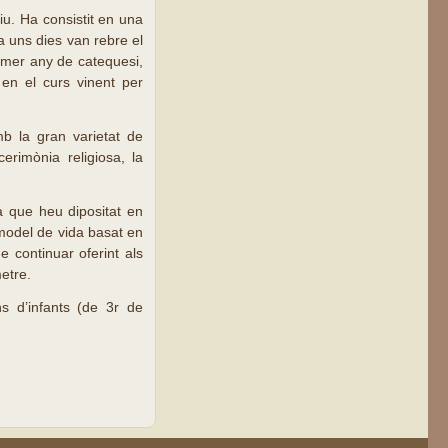
iu. Ha consistit en una
fa uns dies van rebre el
rimer any de catequesi,
en el curs vinent per
mb la gran varietat de
erimònia religiosa, la
ça que heu dipositat en
model de vida basat en
 continuar oferint als
metre.
ns d’infants (de 3r de
.