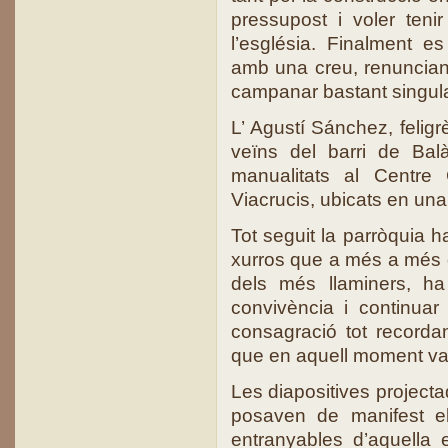
pressupost i voler teni
l’església. Finalment es
amb una creu, renunciant
campanar bastant singula
L’ Agustí Sánchez, feligr
veïns del barri de Bal
manualitats al Centre C
Viacrucis, ubicats en una 
Tot seguit la parròquia 
xurros que a més a més de
dels més llaminers, ha
convivència i continua
consagració tot recorda
que en aquell moment van
Les diapositives project
posaven de manifest el
entranyables d’aquella e