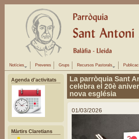
Vés al contingut
Notícies
Preveres
Grups
Recursos Pastorals
Publicac
La parròquia Sant An
Agenda d'activitats
celebra el 20è anive
nova església
01/03/2026
Màrtirs Claretians