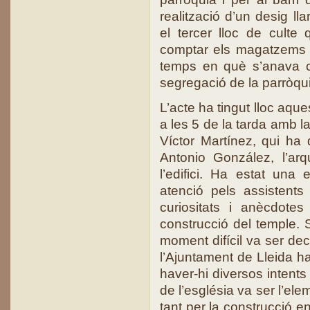
realització d’un desig l
el tercer lloc de culte
comptar els magatzems i 
temps en què s’anava c
segregació de la parròq
L’acte ha tingut lloc aque
a les 5 de la tarda amb l
Víctor Martínez, qui h
Antonio González, l’arq
l’edifici. Ha estat un
atenció pels assistent
curiositats i anècdotes
construcció del temple. 
moment difícil va ser dec
l’Ajuntament de Lleida ha
haver-hi diversos intents
de l’església va ser l’el
tant per la construcció e