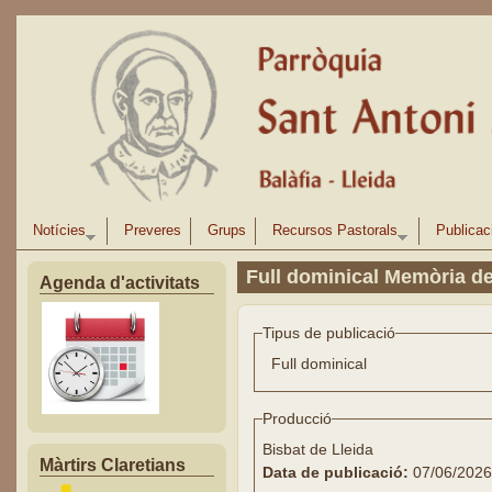
Vés al contingut
Notícies
Preveres
Grups
Recursos Pastorals
Publicac
Full dominical Memòria de
Agenda d'activitats
Tipus de publicació
Full dominical
Producció
Bisbat de Lleida
Màrtirs Claretians
Data de publicació:
07/06/2026