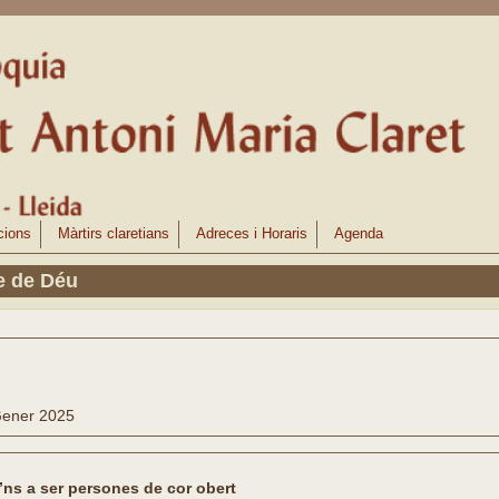
cions
Màrtirs claretians
Adreces i Horaris
Agenda
e de Déu
Gener 2025
’ns a ser persones de cor obert