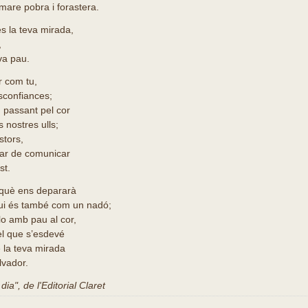
mare pobra i forastera.
es la teva mirada,
,
va pau.
r com tu,
esconfiances;
 passant pel cor
s nostres ulls;
stors,
ar de comunicar
st.
què ens depararà
vui és també com un nadó;
lo amb pau al cor,
el que s’esdevé
 la teva mirada
lvador.
ia", de l'Editorial Claret