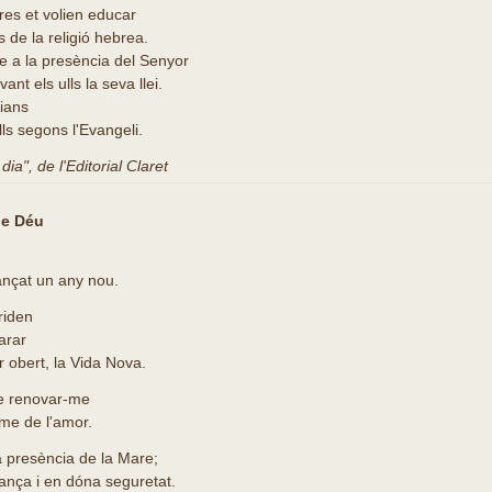
res et volien educar
s de la religió hebrea.
e a la presència del Senyor
ant els ulls la seva llei.
tians
lls segons l'Evangeli.
ia", de l'Editorial Claret
de Déu
ançat un any nou.
riden
arar
or obert, la Vida Nova.
de renovar-me
tme de l'amor.
 presència de la Mare;
fiança i en dóna seguretat.