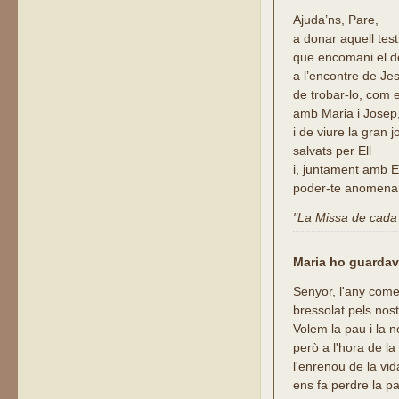
Ajuda’ns, Pare,
a donar aquell tes
que encomani el d
a l’encontre de Je
de trobar-lo, com e
amb Maria i Josep
i de viure la gran j
salvats per Ell
i, juntament amb El
poder-te anomena
"La Missa de cada d
Maria ho guardava
Senyor, l'any com
bressolat pels nos
Volem la pau i la 
però a l'hora de la
l'enrenou de la vi
ens fa perdre la p