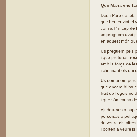
Que Maria ens fac
Déu i Pare de tota
que heu enviat el v
com a Príncep de 
us preguem avui p
en aquest món que
Us preguem pels p
i que pretenen reso
amb la força de le
i eliminant els qui
Us demanem perdó 
que encara hi ha e
fruit de l’egoisme 
i que són causa de
Ajudeu-nos a super
personals o políti
de veure els altr
i porten a veure’ls