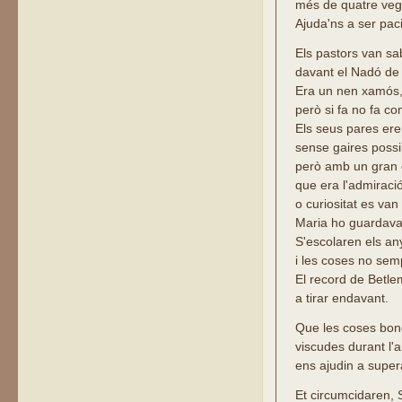
més de quatre veg
Ajuda'ns a ser pac
Els pastors van sa
davant el Nadó de
Era un nen xamós,
però si fa no fa co
Els seus pares ere
sense gaires possi
però amb un gran co
que era l'admiraci
o curiositat es van
Maria ho guardava 
S'escolaren els an
i les coses no sem
El record de Betle
a tirar endavant.
Que les coses bo
viscudes durant l'a
ens ajudin a super
Et circumcidaren, 