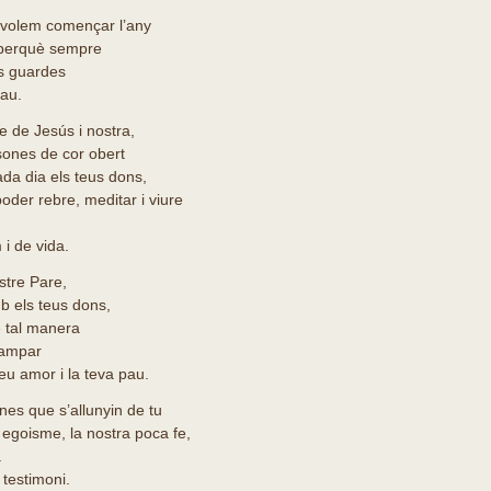
 volem començar l’any
 perquè sempre
s guardes
pau.
 de Jesús i nostra,
sones de cor obert
ada dia els teus dons,
oder rebre, meditar i viure
 i de vida.
ostre Pare,
b els teus dons,
e tal manera
campar
teu amor i la teva pau.
es que s’allunyin de tu
 egoisme, la nostra poca fe,
a
 testimoni.