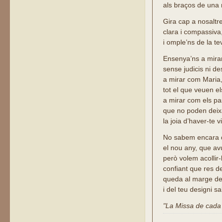
als braços de una 
Gira cap a nosaltr
clara i compassiva
i omple’ns de la te
Ensenya’ns a mira
sense judicis ni d
a mirar com Maria,
tot el que veuen el
a mirar com els pa
que no poden deix
la joia d’haver-te vi
No sabem encara 
el nou any, que a
però volem acollir-
confiant que res d
queda al marge de
i del teu designi sa
"La Missa de cada d