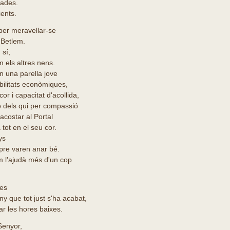
ades.
ients.
ber meravellar-se
 Betlem.
 sí,
m els altres nens.
n una parella jove
bilitats econòmiques,
r i capacitat d'acollida,
ó dels qui per compassió
 acostar al Portal
tot en el seu cor.
ys
pre varen anar bé.
m l'ajudà més d'un cop
nes
ny que tot just s'ha acabat,
ar les hores baixes.
Senyor,