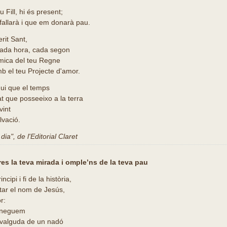
 Fill, hi és present;
fallarà i que em donarà pau.
rit Sant,
cada hora, cada segon
àmica del teu Regne
mb el teu Projecte d'amor.
ui que el temps
t que posseeixo a la terra
vint
alvació.
ia", de l'Editorial Claret
res la teva mirada i omple’ns de la teva pau
cipi i fi de la història,
tar el nom de Jesús,
r:
coneguem
svalguda de un nadó