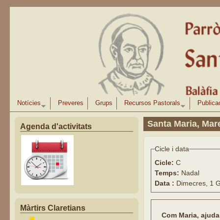
Vés al contingut
Notícies
Preveres
Grups
Recursos Pastorals
Publica
Santa Maria, Mar
Agenda d'activitats
Cicle i data
Cicle:
C
Temps:
Nadal
Data :
Dimecres, 1 
Màrtirs Claretians
Com Maria, ajuda