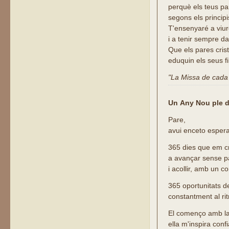
perquè els teus pa
segons els principi
T'ensenyaré a viur
i a tenir sempre dav
Que els pares cris
eduquin els seus fi
"La Missa de cada d
Un Any Nou ple 
Pare,
avui enceto esper
365 dies que em c
a avançar sense p
i acollir, amb un c
365 oportunitats 
constantment al ri
El començo amb la
ella m'inspira con