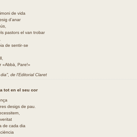
timoni de vida
esig d’anar
sús,
ls pastors el van trobar
,
oia de sentir-se
l,
r «Abbà, Pare!»
ia", de l'Editorial Claret
 tot en el seu cor
ença
tres desigs de pau.
necessitem,
 veritat
da de cada dia
aciència