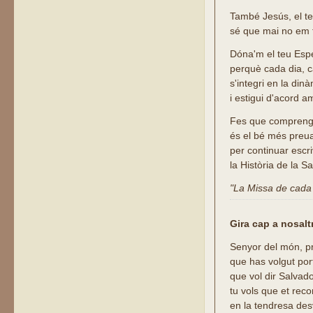
També Jesús, el teu
sé que mai no em 
Dóna'm el teu Espe
perquè cada dia, 
s'integri en la din
i estigui d'acord a
Fes que compreng
és el bé més preua
per continuar escri
la Història de la S
"La Missa de cada d
Gira cap a nosalt
Senyor del món, prin
que has volgut por
que vol dir Salvado
tu vols que et re
en la tendresa de