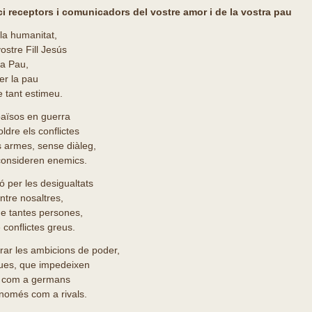
i receptors i comunicadors del vostre amor i de la vostra pau
 la humanitat,
ostre Fill Jesús
la Pau,
er la pau
 tant estimeu.
aïsos en guerra
ldre els conflictes
s armes, sense diàleg,
 consideren enemics.
per les desigualtats
ntre nosaltres,
de tantes persones,
 conflictes greus.
ar les ambicions de poder,
ques, que impedeixen
es com a germans
 només com a rivals.