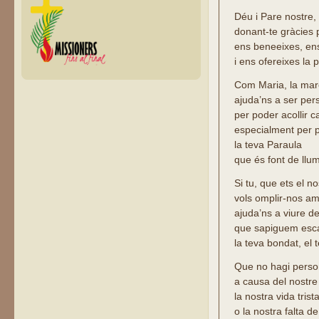
Déu i Pare nostre,
donant-te gràcies
ens beneeixes, en
i ens ofereixes la 
Com Maria, la mare
ajuda’ns a ser per
per poder acollir c
especialment per p
la teva Paraula
que és font de llum
Si tu, que ets el n
vols omplir-nos am
ajuda’ns a viure d
que sapiguem es
la teva bondat, el 
Que no hagi person
a causa del nostre
la nostra vida trist
o la nostra falta de