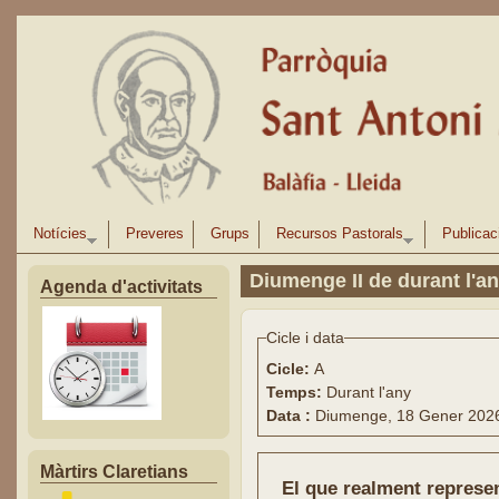
Vés al contingut
Notícies
Preveres
Grups
Recursos Pastorals
Publicac
Diumenge II de durant l'a
Agenda d'activitats
Cicle i data
Cicle:
A
Temps:
Durant l'any
Data :
Diumenge, 18 Gener 202
Màrtirs Claretians
El que realment represe