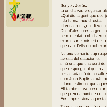
Senyor, Jesús,
tu un dia vas preguntar al
«Qui diu la gent que soc j
i de forma més directa:
«I vosaltres, ¿qui dieu qu
Des d’aleshores la gent i
hem intentat amb divers
expressar el misteri de la
que cap d’ells no pot expr
No ens demanis cap resp
apresa del catecisme,
sinó una que ens surti del
que respongui al que real
per a cadascú de nosaltre
com Joan Baptista: «Jo ho
i dono testimoni que aques
Ell també et va presentar
que pren damunt seu el p
Ens impressiona aquesta 
Tu no vas ser només el bo