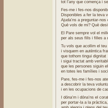
tot l’any que comença i s
Fes-me i fes-nos disponib
Disponibles a fer la teva v
Ajuda’ns a preguntar-nos 
Què vols de mi? Què desi
El Pare sempre vol el mil
per als seus fills i filles a
Tu vols que acollim el te
i visquem en autèntica frat
que tothom tingui dignitat
i sigui tractat amb veritab
que les persones siguin e
en totes les famílies i soc
Pare, fes-me i fes-nos at
a descobrir la teva volunta
i en les ocupacions de cad
I dóna’m i dóna’ns el cora
per portar-la a la pràctica,
amb alegria i plens del teu