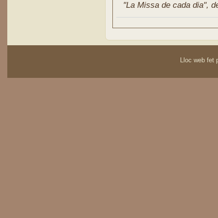
"La Missa de cada dia", de 
Lloc web fet p