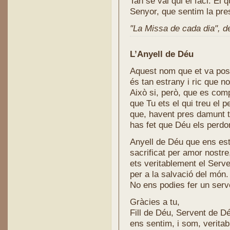
Tan se val qui el faci. El 
Senyor, que sentim la pres
"La Missa de cada dia", de 
L’Anyell de Déu
Aquest nom que et va pos
és tan estrany i ric que n
Això si, però, que es com
que Tu ets el qui treu el 
que, havent pres damunt t
has fet que Déu els perdo
Anyell de Déu que ens es
sacrificat per amor nostre
ets veritablement el Serv
per a la salvació del món.
No ens podies fer un serv
Gràcies a tu,
Fill de Déu, Servent de D
ens sentim, i som, veritab