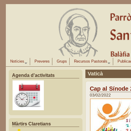
Vés al contingut
Notícies
Preveres
Grups
Recursos Pastorals
Publica
Vaticà
Agenda d'activitats
Cap al Sínode
03/02/2022
Màrtirs Claretians