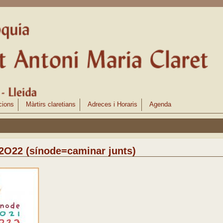
cions
Màrtirs claretians
Adreces i Horaris
Agenda
 2O22 (sínode=caminar junts)