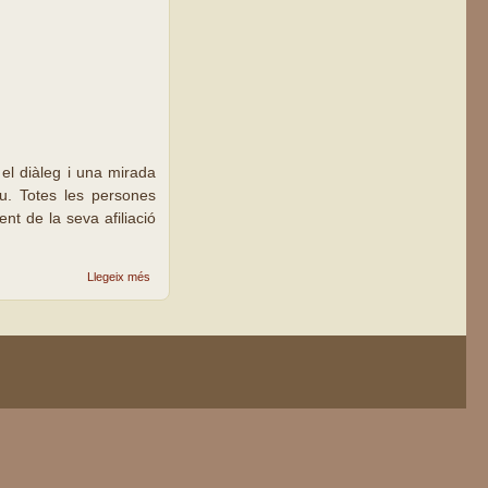
el diàleg i una mirada
éu. Totes les persones
t de la seva afiliació
sobre Cap al
Llegeix més
Sínode 2O22
(sínode=caminar
junts)