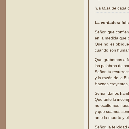
"La Misa de cada dí
La verdadera feli
Señor, que confie
en la medida que 
Que no les obligu
cuando son human
Que grabemos a f
las palabras de sa
Señor, tu resurrec
y la razón de la Eu
Haznos creyentes,
Señor, danos hambr
Que ante la incom
no ocultemos nues
y que seamos sens
ante la muerte y el
Señor, la felicida