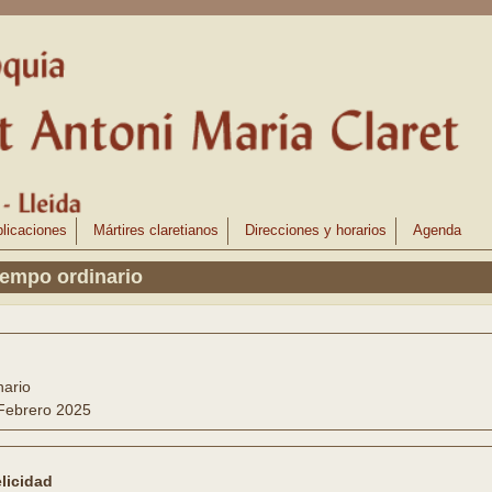
licaciones
Mártires claretianos
Direcciones y horarios
Agenda
iempo ordinario
nario
Febrero 2025
elicidad