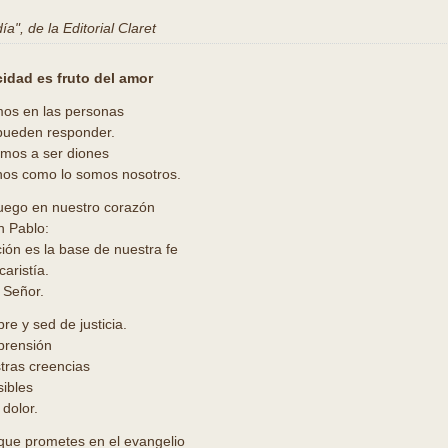
a", de la Editorial Claret
cidad es fruto del amor
mos en las personas
pueden responder.
emos a ser diones
os como lo somos nosotros.
uego en nuestro corazón
n Pablo:
ción es la base de nuestra fe
caristía.
 Señor.
e y sed de justicia.
prensión
tras creencias
ibles
 dolor.
d que prometes en el evangelio