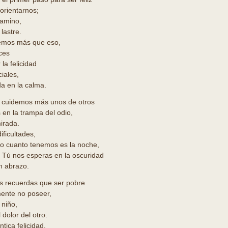
orientarnos;
camino,
lastre.
emos más que eso,
ces
la felicidad
ciales,
a en la calma.
 cuidemos más unos de otros
en la trampa del odio,
irada.
ificultades,
do cuanto tenemos es la noche,
Tú nos esperas en la oscuridad
n abrazo.
s recuerdas que ser pobre
mente no poseer,
 niño,
 dolor del otro.
ntica felicidad.