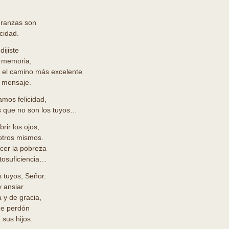
uranzas son
icidad.
dijiste
 memoria,
 el camino más excelente
u mensaje.
mos felicidad,
 que no son los tuyos…
rir los ojos,
otros mismos.
cer la pobreza
utosuficiencia…
 tuyos, Señor.
 ansiar
 y de gracia,
de perdón
 sus hijos.