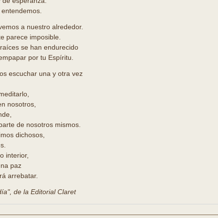
y de esperanza.
o entendemos.
vemos a nuestro alrededor.
e parece imposible.
 raíces se han endurecido
mpapar por tu Espíritu.
os escuchar una y otra vez
 meditarlo,
en nosotros,
nde,
parte de nosotros mismos.
imos dichosos,
es.
 interior,
una paz
á arrebatar.
a", de la Editorial Claret