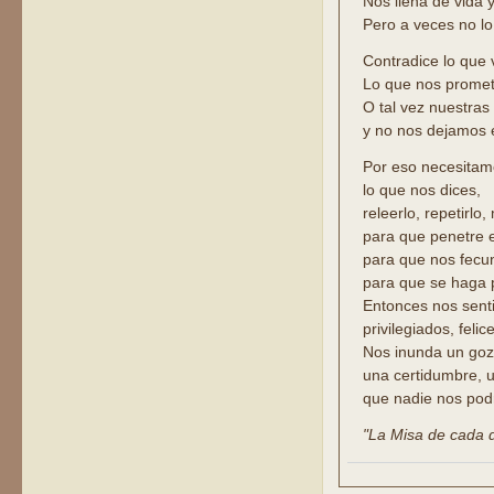
Nos llena de vida 
Pero a veces no l
Contradice lo que 
Lo que nos promet
O tal vez nuestras
y no nos dejamos e
Por eso necesitam
lo que nos dices,
releerlo, repetirlo,
para que penetre 
para que nos fecu
para que se haga 
Entonces nos sent
privilegiados, felic
Nos inunda un gozo
una certidumbre, 
que nadie nos podr
"La Misa de cada dí