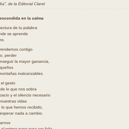
a", de la Editorial Claret
 escondida en la calma
lectura de tu palabra
nde se aprende
re.
prendemos contigo
o, perder
onseguir la mayor ganancia,
equeños
montañas inalcanzables.
el gesto
de lo que nos sobra
acio y el silencio necesario
 nuestras vidas
o lo que hemos recibido,
 esperar nada a cambio.
darnos
l primer paso para ser feliz