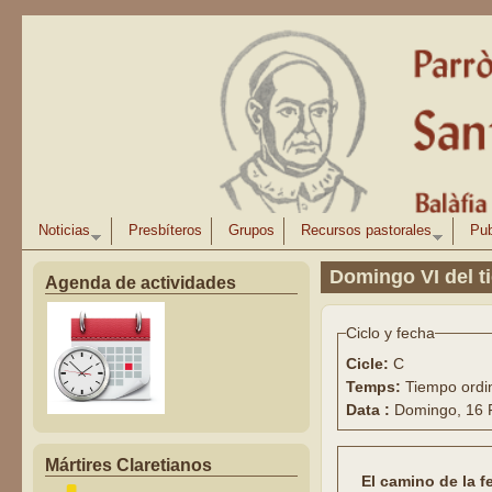
Pasar al contenido principal
Noticias
Presbíteros
Grupos
Recursos pastorales
Pub
Domingo VI del t
Agenda de actividades
Ciclo y fecha
Cicle:
C
Temps:
Tiempo ordi
Data :
Domingo, 16 
Mártires Claretianos
El camino de la f