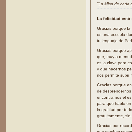
"La Misa de cada dí
La felicidad está
Gracias porque la 
es una escuela do
tu lenguaje de Pad
Gracias porque a
que, muy a menud
es la clave para c
y que hacernos p
nos permite subir 
Gracias porque en 
de desprendernos 
encontramos el esp
para que hable en
la gratitud por tod
gratuitamente, sin
Gracias por recor
que muchas veces e