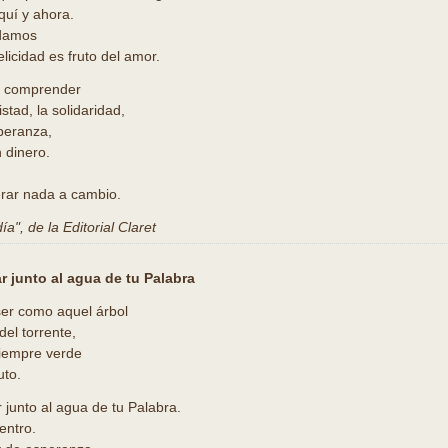
quí y ahora.
damos
licidad es fruto del amor.
a comprender
stad, la solidaridad,
speranza,
 dinero.
erar nada a cambio.
a", de la Editorial Claret
 junto al agua de tu Palabra
er como aquel árbol
del torrente,
iempre verde
uto.
junto al agua de tu Palabra.
entro.