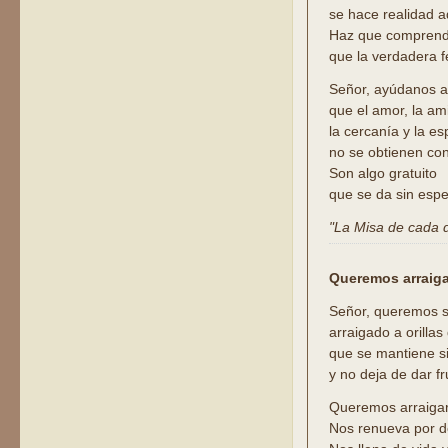
se hace realidad a
Haz que compren
que la verdadera fe
Señor, ayúdanos 
que el amor, la ami
la cercanía y la e
no se obtienen con
Son algo gratuito
que se da sin esp
"La Misa de cada dí
Queremos arraigar
Señor, queremos s
arraigado a orillas 
que se mantiene s
y no deja de dar fr
Queremos arraigar 
Nos renueva por d