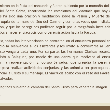
nieron en la falda del santuario y fueron subiendo por la montaña del 
o del Santo Cristo, recorriendo las estaciones del viacrucis que ha
is ha sido una oración y meditación sobre la Pasión y Muerte de
roquia de la mare de Déu del Carme, y con unas voces que invitaba
ión, y que
los peregrinos pudieron seguir por la megafonía instalad
dos a hacer el víacrucis como peregrinación hacia la Pascua.
io, todas las intervenciones se centraron en el encuentro personal c
dio la bienvenida a los asistentes y los invitó a convertirse al S
isto venga a cada uno.
Por su parte, las hermanas Clarisas record
risto a Balaguer, por medio de una danza que motivaba al encu
ron la representación.
El obispo Salvador, que presidía la peregri
e para realizar actividades conjuntas, y las animó a ser parroquia
ciar a Cristo y su mensaje.
El víacrucis acabó con el rezo del Padre
Salvador.
regrinos subieron al camarín del Santo Cristo para venerar la imagen.
s