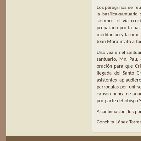
Los peregrinos se reu
la basílica-santuari
siempre, el vía cruc
preparado por la par
meditación y la orac
Joan Mora invitó a to
Una vez en el santuar
santuario, Mn.
Pau, 
oración para que Cr
llegada del Santo C
asistentes aplaudie
parroquias por unirs
cansen nunca de anun
por parte del obispo 
A continuación, los pe
Conchita López Torre