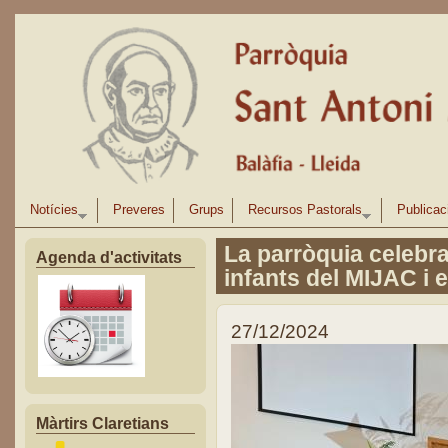
Vés al contingut
Notícies
Preveres
Grups
Recursos Pastorals
Publicac
La parròquia celebra
Agenda d'activitats
infants del MIJAC i e
27/12/2024
Màrtirs Claretians