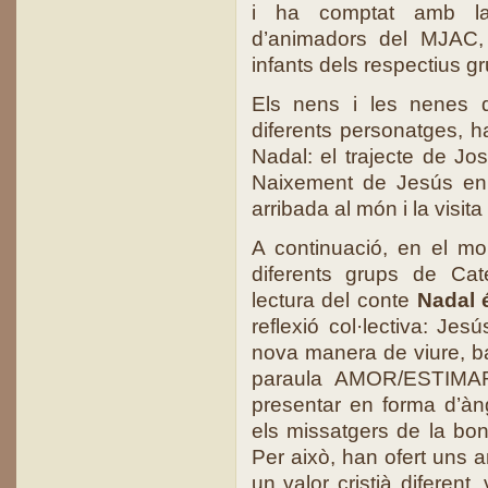
i ha comptat amb la 
d’animadors del MJAC, 
infants dels respectius g
Els nens i les nenes d
diferents personatges, ha
Nadal: el trajecte de Jos
Naixement de Jesús en 
arribada al món i la visita
A continuació, en el mom
diferents grups de Cat
lectura del conte
Nadal é
reflexió col·lectiva: Je
nova manera de viure, b
paraula AMOR/ESTIMAR.
presentar en forma d’àn
els missatgers de la bo
Per això, han ofert uns a
un valor cristià diferent