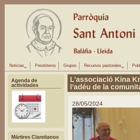
Pasar al contenido principal
Noticias
Presbíteros
Grupos
Recursos pastorales
Publ
L’associació Kina K
Agenda de
actividades
l’adéu de la comunit
28/05/2024
Mártires Claretianos