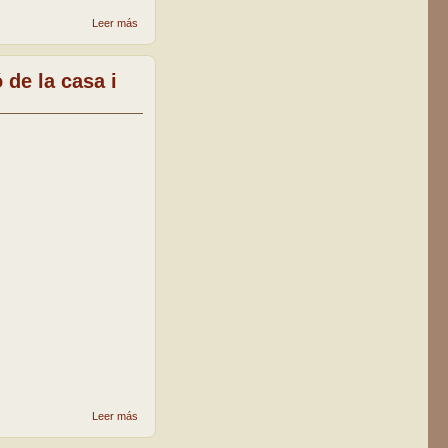
sobre Emotiu
Leer más
acte de
reconeixement
als claretians
 de la casa i
de Lleida
sobre La
Leer más
parròquia
Claret de