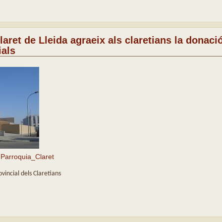
aret de Lleida agraeix als claretians la donació
ials
Parroquia_Claret
vincial dels Claretians