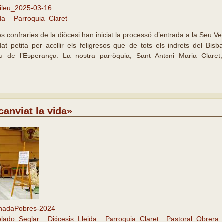
ileu_2025-03-16
da
Parroquia_Claret
 confraries de la diòcesi han iniciat la processó d’entrada a la Seu V
 petita per acollir els feligresos que de tots els indrets del Bisba
eu de l’Esperança. La nostra parròquia, Sant Antoni Maria Clare
canviat la vida»
nadaPobres-2024
olado_Seglar
Diócesis_Lleida
Parroquia_Claret
Pastoral_Obrera