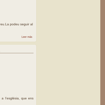
Kreu.La podeu seguir al
sobre
Leer más
L’associació
Kina Kreu
de Lleida,
decebuda
per l’adéu
de la
comunitat
claretiana
 a l’església, que ens