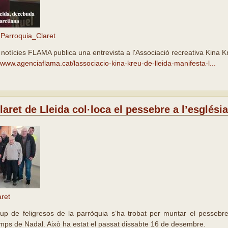
Parroquia_Claret
 notícies FLAMA publica una entrevista a l'Associació recreativa Kina 
//www.agenciaflama.cat/lassociacio-kina-kreu-de-lleida-manifesta-l...
aret de Lleida col·loca el pessebre a l’església
aret
p de feligresos de la parròquia s’ha trobat per muntar el pessebre
mps de Nadal. Això ha estat el passat dissabte 16 de desembre.