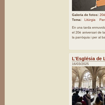
Galeria de fotos:
20è
Tema:
Litúrgia
Par
En una tarda ennuvola
el 20è aniversari de l
la parròquia i per al b
L’Església de L
16/03/2025