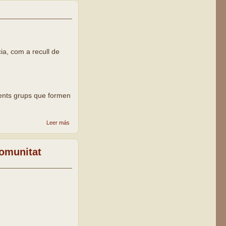
Lleida
agraeix als
claretians
la donació
de la casa
i locals
ia, com a recull de
parroquials
erents grups que formen
sobre
Leer más
Document-
memòria
pastoral
comunitat