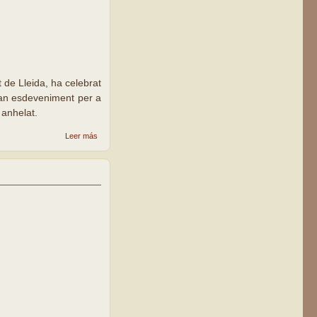
 de Lleida, ha celebrat
gran esdeveniment per a
 anhelat.
sobre La
Leer más
parròquia
Sant Antoni
M. Claret de
Lleida
celebra el
20è
aniversari
de la
consagració
de la nova
església