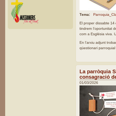
Tema:
Parroquia_Cl
El proper dissabte 14 
tindrem l’oportunitat 
com a Església viva. U
En l’arxiu adjunt trob
qüestionari parroquial
La parròquia Sa
consagració de
01/03/2026