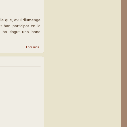
ella que, avui diumenge
t han participat en la
t, ha tingut una bona
sobre
Leer más
L’Església
de Lleida
celebra el
Jubileu a
la Seu
Vella