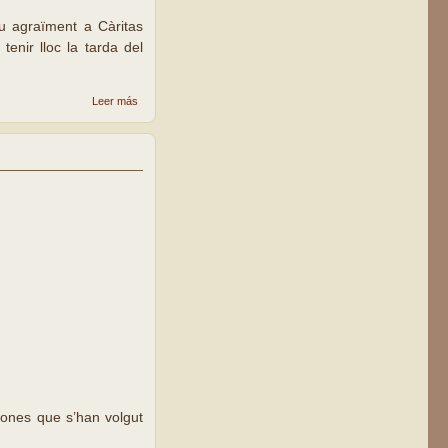
u agraïment a Càritas
enir lloc la tarda del
sobre
Leer más
«Càritas
m’ha
canviat
la vida»
rsones que s’han volgut