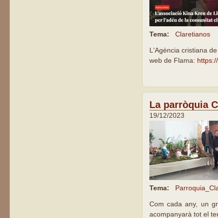
Tema:
Claretianos
L'Agència cristiana de
web de Flama:
https:
La parròquia Cl
19/12/2023
Tema:
Parroquia_Cl
Com cada any, un gru
acompanyarà tot el te