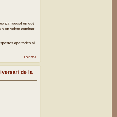
blea parroquial en què
cap a on volem caminar
respostes aportades al
sobre
Leer más
Material per
preparar
l'Assemblea
iversari de la
Parroquial