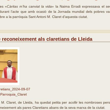
es «
Càritas m’ha canviat la vida
» la Naima Erradi expressava el se
urant l’acte que amb ocasió de la Jornada mundial dels pobres va t
e a la parròquia Sant Antoni M. Claret d’aquesta ciutat.
 reconeixement als claretians de Lleida
retians_2024-09-07
Parroquia_Claret
i M. Claret, de Lleida, ha quedat petita per acollir les nombroses pe
neixement als pares Claretians abans de la seva marxa de la ciutat.