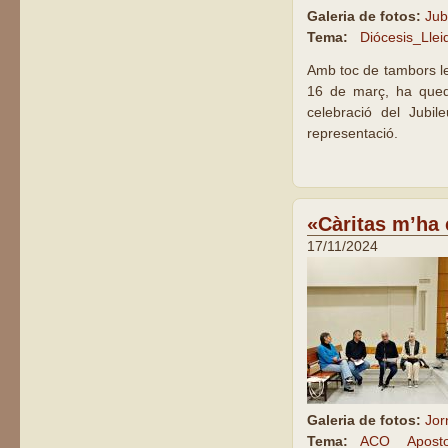
Galeria de fotos:
Jub
Tema:
Diócesis_Llei
Amb toc de tambors les
16 de març, ha quedat
celebració del Jubil
representació.
«Càritas m’ha 
17/11/2024
Galeria de fotos:
Jor
Tema:
ACO
Apost