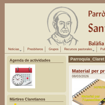
Pasar al contenido principal
Noticias
Presbíteros
Grupos
Recursos pastorales
Pub
Parroquia_Claret
Agenda de actividades
Material per p
08/03/2026
Mártires Claretianos