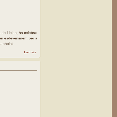
 de Lleida, ha celebrat
gran esdeveniment per a
 anhelat.
sobre La
Leer más
parròquia
Sant Antoni
M. Claret de
Lleida
celebra el
20è
aniversari
de la
consagració
de la nova
església