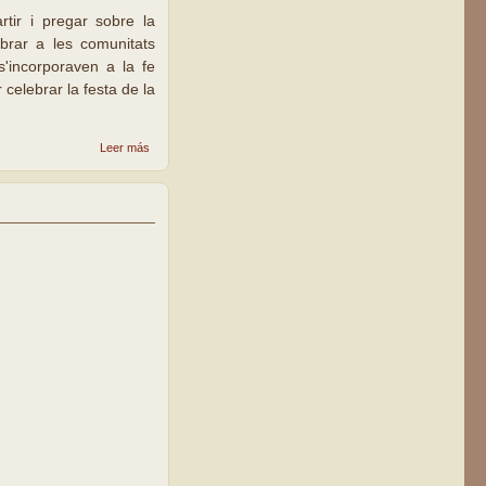
rtir i pregar sobre la
brar a les comunitats
s'incorporaven a la fe
 celebrar la festa de la
sobre
Leer más
Recés de
Quaresma
a la
parròquia
Sant
Antoni M.
Claret