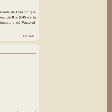
 Escuela de Oración que
es, de 8 a 8:45 de la
Diocesano de Pastoral:
sobre La
Leer más
parroquia
Claret
inicia una
Escuela
de
Oración