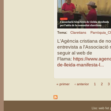
Tema:
Claretians
Parròquia_Cl
L'Agència cristiana de n
entrevista a l'Associació
seguir al web de
Flama:
https://www.agenc
de-lleida-manifesta-l...
« primer
‹ anterior
1
2
3
Pàgines
Lloc web fet p