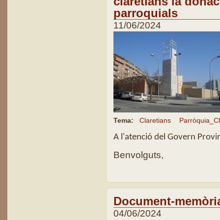
claretians la donac
parroquials
11/06/2024
Tema:
Claretians
Parròquia_Cl
A l'atenció del Govern Provin
Benvolguts,
Document-memòria
04/06/2024